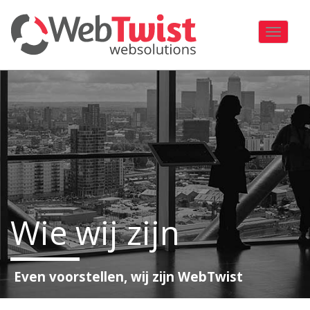
Toggle
navigati
Wie wij zijn
Even voorstellen, wij zijn WebTwist