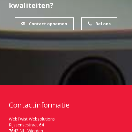
kwaliteiten?
Contact opnemen
Bel ons
Contactinformatie
WebTwist Websolutions
Rijssensestraat 64
7642 NL Wierden