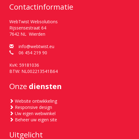
Contactinformatie
WebTwist Websolutions
Rijssensestraat 64
7642 NL Wierden
info@webtwist.eu
06 454 219 90
KvK: 59181036
BTW: NL002213541B64
Onze
diensten
Website ontwikkeling
Responsive design
Uw eigen webwinkel
Beheer uw eigen site
Uitgelicht