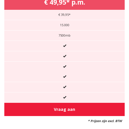
€ 49,95* p.m.
€ 39,95*
15.000
7500mb
Vraag aan
* Prijzen zijn excl. BTW