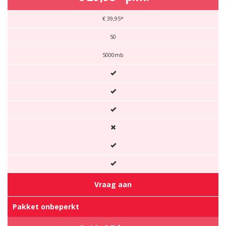
€ 39,95*
50
5000mb
Vraag aan
Pakket onbeperkt