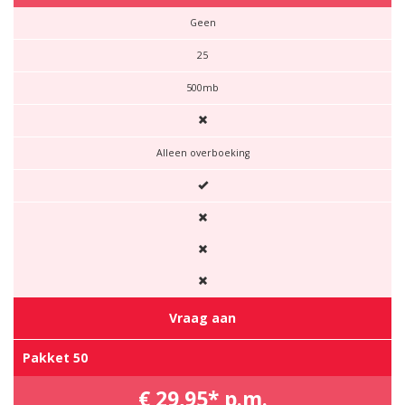
Geen
25
500mb
Alleen overboeking
Vraag aan
Pakket 50
€ 29,95* p.m.