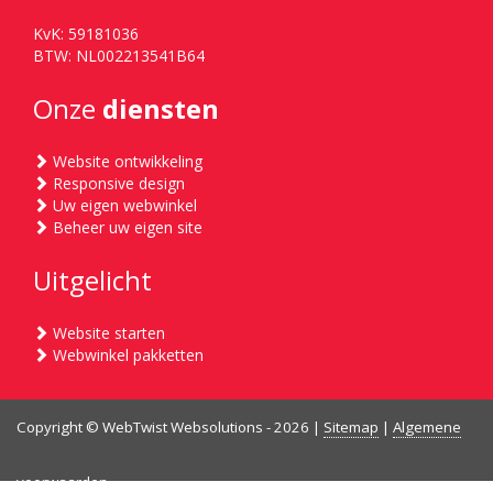
KvK: 59181036
BTW: NL002213541B64
Onze
diensten
Website ontwikkeling
Responsive design
Uw eigen webwinkel
Beheer uw eigen site
Uitgelicht
Website starten
Webwinkel pakketten
Copyright © WebTwist Websolutions - 2026 |
Sitemap
|
Algemene
voorwaarden