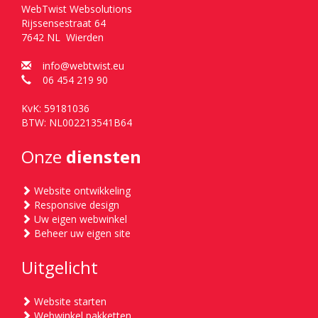
WebTwist Websolutions
Rijssensestraat 64
7642 NL Wierden
info@webtwist.eu
06 454 219 90
KvK: 59181036
BTW: NL002213541B64
Onze
diensten
Website ontwikkeling
Responsive design
Uw eigen webwinkel
Beheer uw eigen site
Uitgelicht
Website starten
Webwinkel pakketten