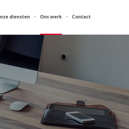
nze diensten
•
Ons werk
•
Contact