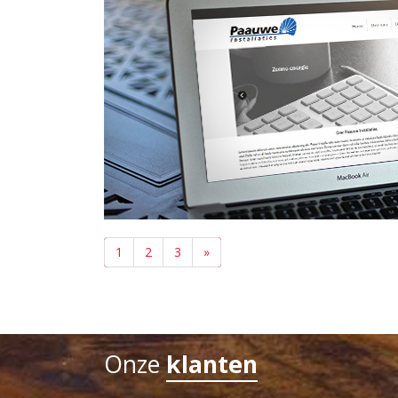
1
2
3
»
Onze
klanten